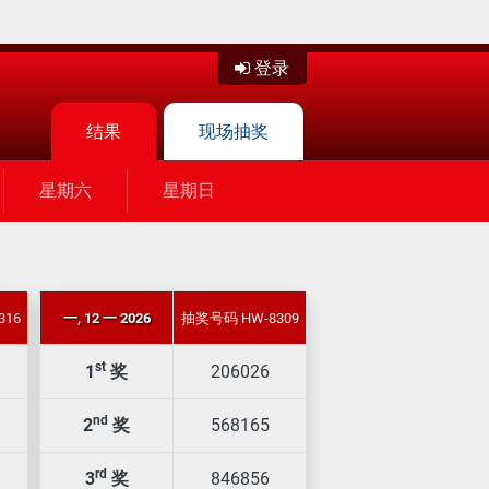
登录
结果
现场抽奖
星期六
星期日
316
一, 12 一 2026
抽奖号码 HW-8309
st
1
奖
206026
nd
2
奖
568165
rd
3
奖
846856