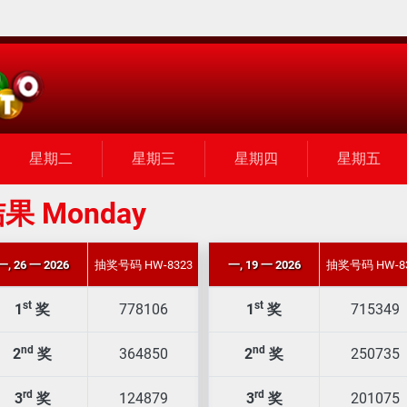
星期二
星期三
星期四
星期五
果 Monday
一, 26 一 2026
抽奖号码 HW-8323
一, 19 一 2026
抽奖号码 HW-8
st
st
1
奖
778106
1
奖
715349
nd
nd
2
奖
364850
2
奖
250735
rd
rd
3
奖
124879
3
奖
201075