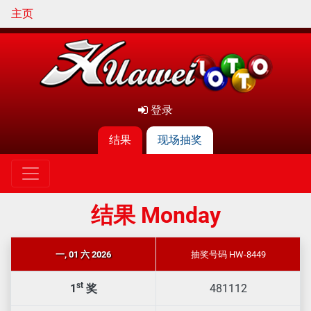
主页
登录
结果
现场抽奖
结果 Monday
一, 01 六 2026
抽奖号码 HW-8449
st
1
奖
481112