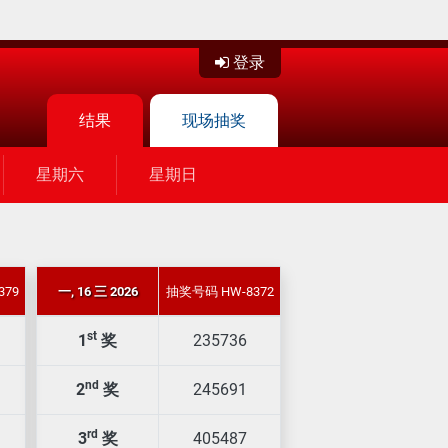
登录
结果
现场抽奖
星期六
星期日
379
一, 16 三 2026
抽奖号码 HW-8372
st
1
奖
235736
nd
2
奖
245691
rd
3
奖
405487