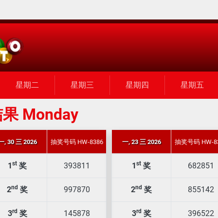
星期二
星期三
星期四
星期五
果 Monday
一, 30 三 2026
抽奖号码 HW-8386
一, 23 三 2026
抽奖号码 HW-8
st
st
1
奖
393811
1
奖
682851
nd
nd
2
奖
997870
2
奖
855142
rd
rd
3
奖
145878
3
奖
396522