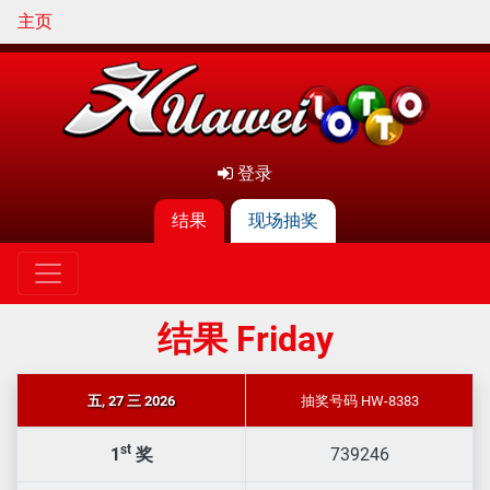
主页
登录
结果
现场抽奖
结果 Friday
五, 27 三 2026
抽奖号码 HW-8383
st
1
奖
739246