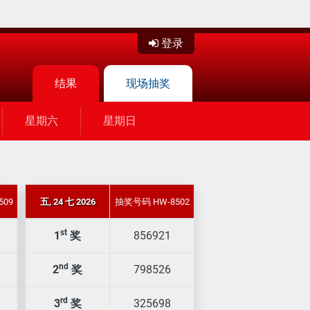
登录
结果
现场抽奖
星期六
星期日
509
五, 24 七 2026
抽奖号码 HW-8502
st
1
奖
856921
nd
2
奖
798526
rd
3
奖
325698