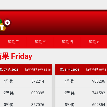
星期二
星期三
星期四
星期五
果 Friday
五, 07 八 2026
抽奖号码 HW-8516
五, 31 七 2026
抽奖号码 HW-8
st
st
1
奖
572214
1
奖
980206
nd
nd
2
奖
099395
2
奖
741582
rd
rd
3
奖
357076
3
奖
602354