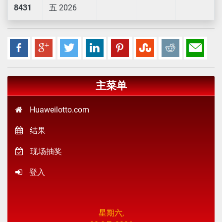
8431
五 2026
主菜单
Huaweilotto.com
结果
现场抽奖
登入
星期六,