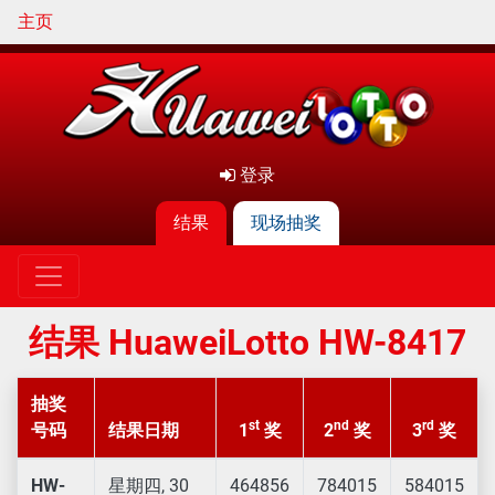
主页
登录
结果
现场抽奖
结果 HuaweiLotto HW-8417
抽奖
st
nd
rd
号码
结果日期
1
奖
2
奖
3
奖
HW-
星期四, 30
464856
784015
584015