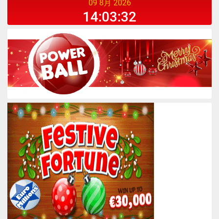
09 8月 2026
14:03:32