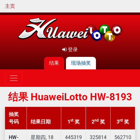
主页
登录
结果
现场抽奖
结果 HuaweiLotto HW-8193
抽奖
st
nd
rd
号码
结果日期
1
奖
2
奖
3
奖
HW-
星期四, 18
445319
325814
562710