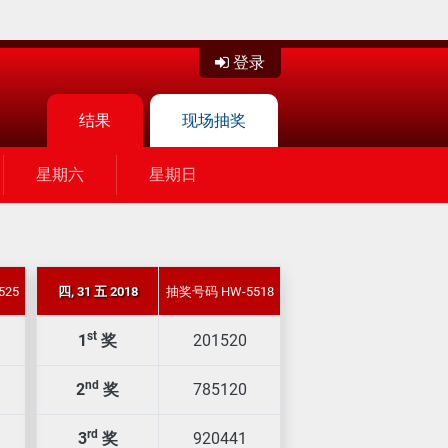
登录
结果
现场抽奖
星期六
星期日
525
四, 31 五 2018
抽奖号码 HW-5518
st
1
奖
201520
nd
2
奖
785120
rd
3
奖
920441