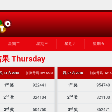
星期二
星期三
星期四
星期五
果 Thursday
四, 14 六 2018
抽奖号码 HW-5533
四, 07 六 2018
抽奖号码 HW-5
st
st
1
奖
922441
1
奖
954740
nd
nd
2
奖
324104
2
奖
821100
rd
rd
3
奖
504750
3
奖
852471