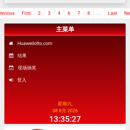
revious
First
2
3
4
6
7
8
...
Last
Ne
主菜单
Huaweilotto.com
结果
现场抽奖
登入
星期六,
08 8月 2026
13:35:27