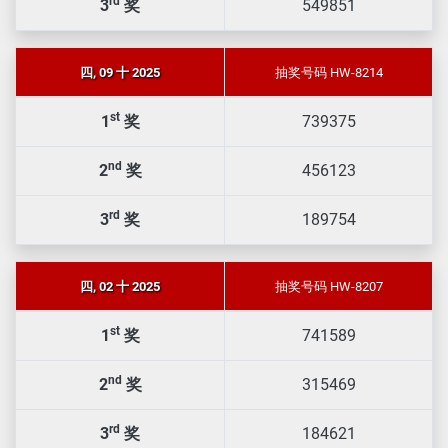
rd
3
奖
549851
四, 09 十 2025
抽奖号码 HW-8214
st
1
奖
739375
nd
2
奖
456123
rd
3
奖
189754
四, 02 十 2025
抽奖号码 HW-8207
st
1
奖
741589
nd
2
奖
315469
rd
3
奖
184621