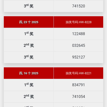
rd
3
奖
741520
四, 23 十 2025
抽奖号码 HW-8228
st
1
奖
122488
nd
2
奖
032645
rd
3
奖
952127
四, 16 十 2025
抽奖号码 HW-8221
st
1
奖
834791
nd
2
奖
741054